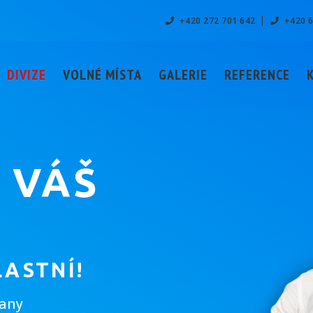
+420 272 701 642
+420 6
DIVIZE
VOLNÉ MÍSTA
GALERIE
REFERENCE
 VÁŠ
LASTNÍ!
rany