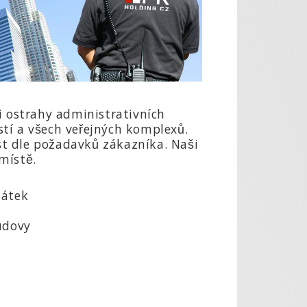
sti ostrahy administrativních
í a všech veřejných komplexů.
t dle požadavků zákazníka. Naši
ístě.
látek
udovy