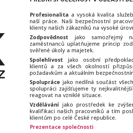
Profesionalita
a vysoká kvalita služe
naší práce. Naši bezpečnostní pracov
klienty našich zákazníků na vysoké úrovn
Zodpovědnost
jako samozřejmý n
zaměstnanců uplatňujeme princip zodp
svěřené úkoly a majetek.
Spolehlivost
jako osobní předpokla
klientů a za všech okolností přizpůs
požadavkům a aktuálním bezpečnostním
Spolupráce
jako nedílná součást všech
spolupráci zajišťujeme ty nejkvalitněj
reagovat na vzniklé situace.
Vzdělávání
jako prostředek ke zvýšen
kvalifikaci našich pracovníků a tím po
klientům po celé České republice.
Prezentace společnosti