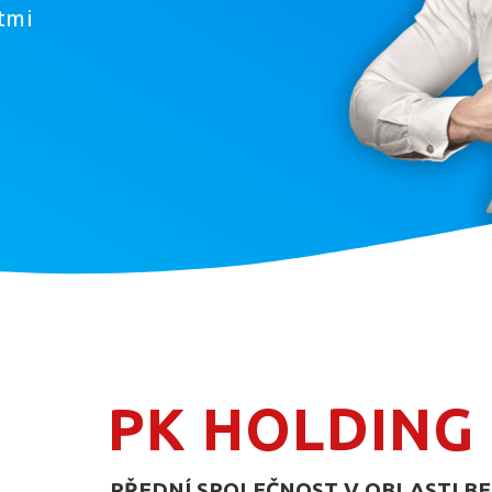
tmi
PK HOLDING
PŘEDNÍ SPOLEČNOST V OBLASTI BE